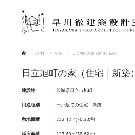
ホーム
works
新築
日立旭町の家（住宅｜新築）
日立旭町の家（住宅｜新築
建設地
：茨城県日立市旭町
用途種別
：一戸建ての住宅 新築
敷地面積
：232.42㎡(70.30坪)
延床面積
：127.69㎡(38.62坪)