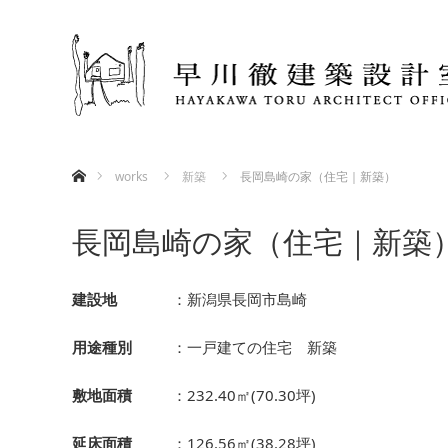
ホーム
works
新築
長岡島崎の家（住宅｜新築）
長岡島崎の家（住宅｜新築
建設地
：新潟県長岡市島崎
用途種別
：一戸建ての住宅 新築
敷地面積
：232.40㎡(70.30坪)
延床面積
：126.56㎡(38.28坪)